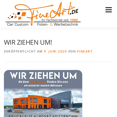
Zum
Inhalt
Menü
springen
LEISTUNGEN
WARUM WIR
UNSER BETRIEB
WIR ZIEHEN UM!
VERÖFFENTLICHT AM
9. JUNI 2020
VON
FINEART
TEAM
REFERENZEN
KONTAKT
KARRIERE