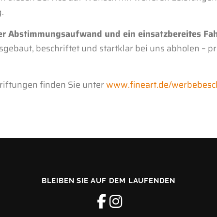
.
r Abstimmungsaufwand und ein einsatzbereites Fah
gebaut, beschriftet und startklar bei uns abholen – pr
iftungen finden Sie unter
www.fineart.de/werbebesc
BLEIBEN SIE AUF DEM LAUFENDEN