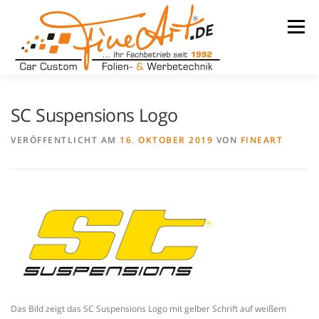
Zum
Inhalt
Menü
springen
LEISTUNGEN
WARUM WIR
UNSER BETRIEB
SC Suspensions Logo
VERÖFFENTLICHT AM
16. OKTOBER 2019
VON
FINEART
TEAM
REFERENZEN
KONTAKT
KARRIERE
Das Bild zeigt das SC Suspensions Logo mit gelber Schrift auf weißem