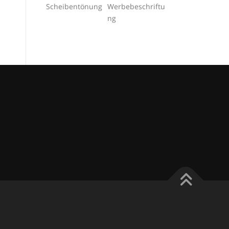
Scheibentönung
Werbebeschriftu
ng