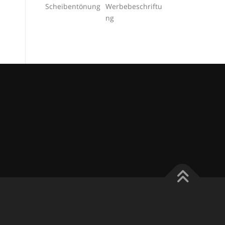
Scheibentönung
Werbebeschriftu
ng