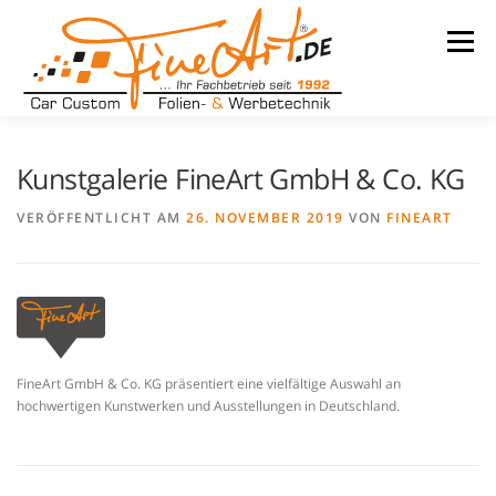
Zum
Inhalt
Menü
springen
LEISTUNGEN
WARUM WIR
UNSER BETRIEB
Kunstgalerie FineArt GmbH & Co. KG
VERÖFFENTLICHT AM
26. NOVEMBER 2019
VON
FINEART
TEAM
REFERENZEN
KONTAKT
KARRIERE
FineArt GmbH & Co. KG präsentiert eine vielfältige Auswahl an
hochwertigen Kunstwerken und Ausstellungen in Deutschland.