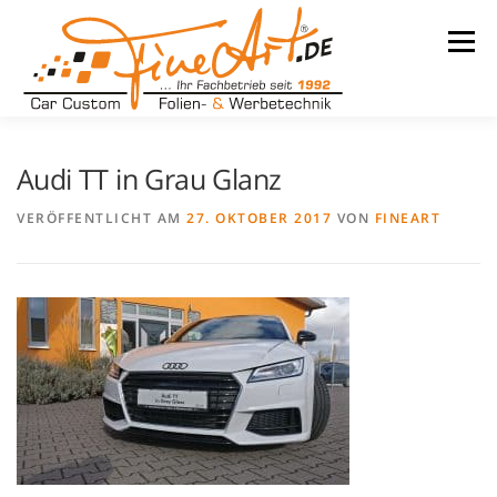
Zum
Inhalt
Menü
springen
LEISTUNGEN
WARUM WIR
UNSER BETRIEB
Audi TT in Grau Glanz
VERÖFFENTLICHT AM
27. OKTOBER 2017
VON
FINEART
TEAM
REFERENZEN
KONTAKT
KARRIERE