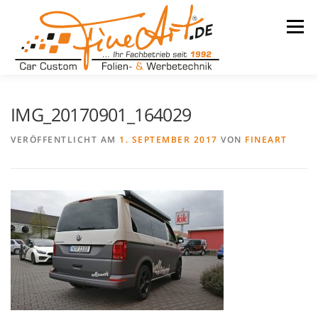
Zum
Inhalt
Menü
springen
LEISTUNGEN
WARUM WIR
UNSER BETRIEB
IMG_20170901_164029
VERÖFFENTLICHT AM
1. SEPTEMBER 2017
VON
FINEART
TEAM
REFERENZEN
KONTAKT
KARRIERE