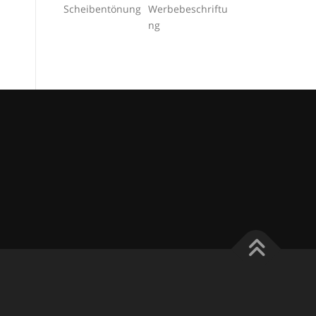
Scheibentönung
Werbebeschriftu
ng