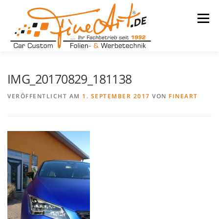
Zum
Inhalt
Menü
springen
LEISTUNGEN
WARUM WIR
UNSER BETRIEB
IMG_20170829_181138
VERÖFFENTLICHT AM
1. SEPTEMBER 2017
VON
FINEART
TEAM
REFERENZEN
KONTAKT
KARRIERE