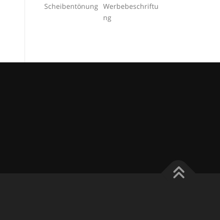
Scheibentönung
Werbebeschriftu
ng