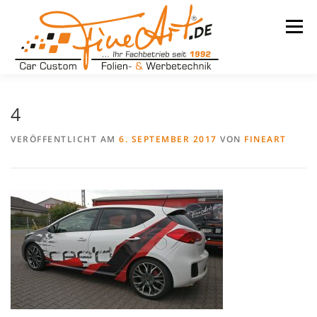
Zum
Inhalt
Menü
springen
LEISTUNGEN
WARUM WIR
UNSER BETRIEB
4
VERÖFFENTLICHT AM
6. SEPTEMBER 2017
VON
FINEART
TEAM
REFERENZEN
KONTAKT
KARRIERE