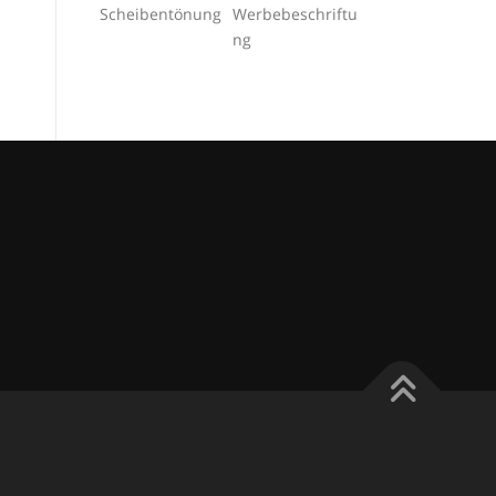
Scheibentönung
Werbebeschriftu
ng