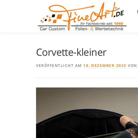
Zum
Inhalt
springen
Corvette-kleiner
VERÖFFENTLICHT AM
18. DEZEMBER 2025
VO
Video-
Player