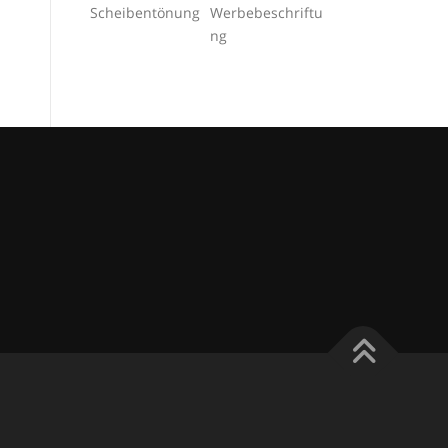
Scheibentönung
Werbebeschriftu
ng