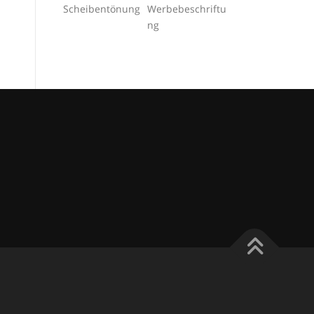
Scheibentönung
Werbebeschriftu
ng