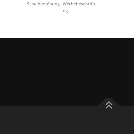
Scheibentönung
Werbebeschriftu
ng