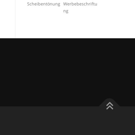
Scheibentönung
Werbebeschriftu
ng