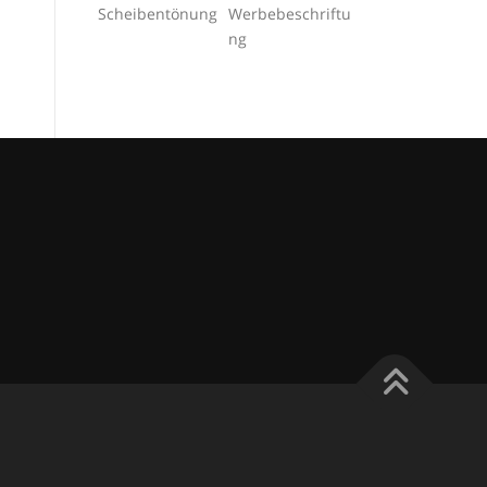
Scheibentönung
Werbebeschriftu
ng