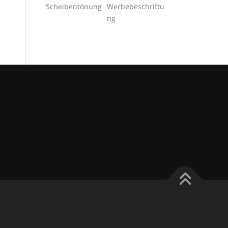
Scheibentönung
Werbebeschriftu
ng