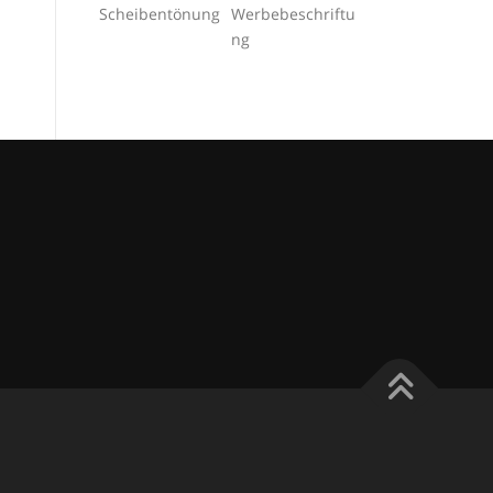
Scheibentönung
Werbebeschriftu
ng