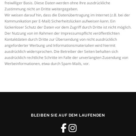
freiwilliger Basis. Diese Daten werden ohne Ihre ausdrückliche
Zustimmung nicht an Dritte weitergegeben.
Wir weisen darauf hin, dass die Datenübertragung im Internet (z.B. bei der
Kommunikation per E-Mail) Sicherheitslücken aufweisen kann. Ein
lückenloser Schutz der Daten vor dem Zugriff durch Dritte ist nicht möglich.
Der Nutzung von im Rahmen der Impressumspflicht veröffentlichten
Kontaktdaten durch Dritte zur Übersendung von nicht ausdrücklich
angeforderter Werbung und Informationsmaterialien wird hiermit
ausdrücklich widersprochen. Die Betreiber der Seiten behalten sich
ausdrücklich rechtliche Schritte im Falle der unverlangten Zusendung von
Werbeinformationen, etwa durch Spam-Mails, vor.
BLEIBEN SIE AUF DEM LAUFENDEN