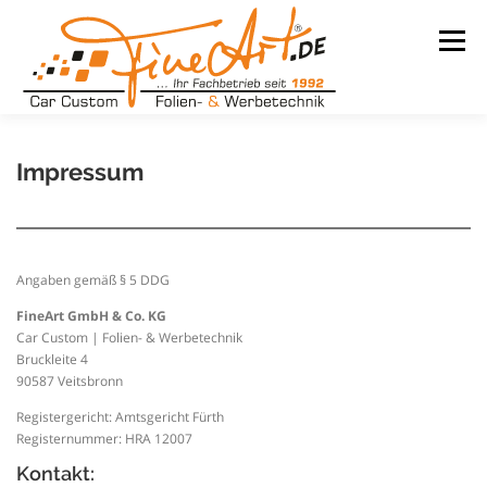
Zum
Inhalt
Menü
springen
LEISTUNGEN
WARUM WIR
UNSER BETRIEB
Impressum
TEAM
REFERENZEN
KONTAKT
KARRIERE
Angaben gemäß § 5 DDG
FineArt GmbH & Co. KG
Car Custom | Folien- & Werbetechnik
Bruckleite 4
90587 Veitsbronn
Registergericht: Amtsgericht Fürth
Registernummer: HRA 12007
Kontakt: